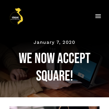
Skip
to
Togg
content
Navi
SPEISEKARTE
January 7, 2020
GALERIE
We now accept
DATENSCHUTZERKLÄRUNG
Square!
IMPRESSUM