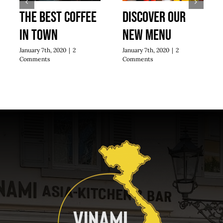
The best coffee
Discover our
in town
new menu
January 7th, 2020
|
2
January 7th, 2020
|
2
Comments
Comments